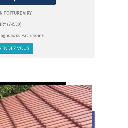
N TOITURE VIRY
IRY
(
74580
)
agnons du Patrimoine
 RENDEZ VOUS