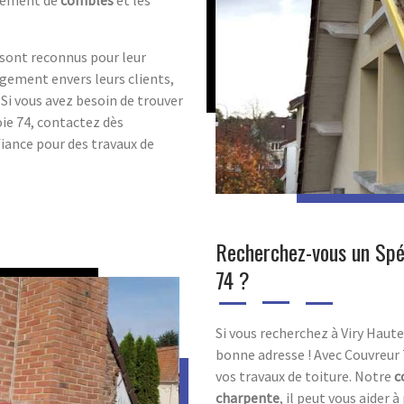
agement de
combles
et les
 sont reconnus pour leur
agement envers leurs clients,
 Si vous avez besoin de trouver
ie 74, contactez dès
fiance pour des travaux de
Recherchez-vous un Spéc
74 ?
Si vous recherchez à Viry Haut
bonne adresse ! Avec Couvreur 
vos travaux de toiture. Notre
c
charpente
, il peut vous aider 